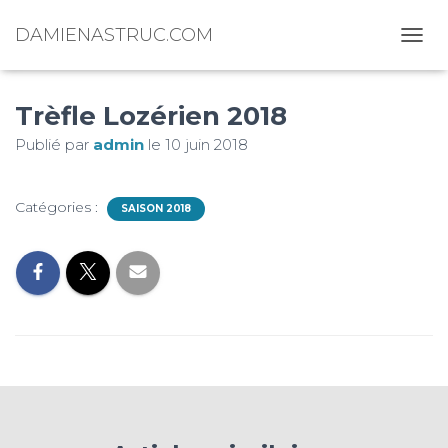
DAMIENASTRUC.COM
D
É
P
Trèfle Lozérien 2018
L
I
Publié par
admin
le
10 juin 2018
E
R
L
A
Catégories :
SAISON 2018
N
A
V
I
G
A
T
I
O
N